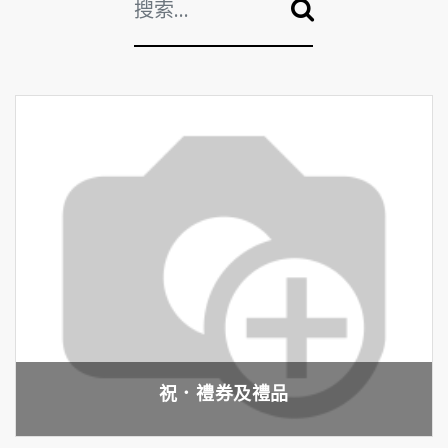
祝．禮券及禮品