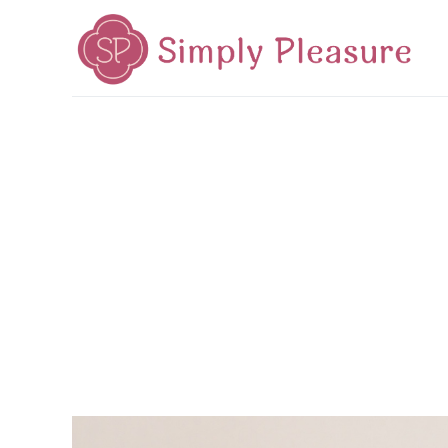
首頁
Mid-Autumn 2026
Cake Poetry 菓 茶 詩
Tea