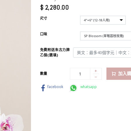
$
2,280.00
尺寸
口味
免費附送朱古力牌
乙個(選填)
加入
數量
facebook
whatsapp