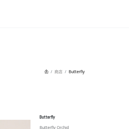
 Poetry 茶詩
Wedding 囍悅
Tea & Treats Atelier 茶菓工房
A
商店
Butterfly
Butterfly
Butterfly Orchid